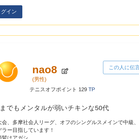
ログイン
nao8
この人に伝
(男性)
テニスオフポイント
129
TP
までもメンタルが弱いチキンな50代
大会、多摩社会人リーグ、オフのシングルスメインで中級
デラー目指しています！
頭髪はアガシ