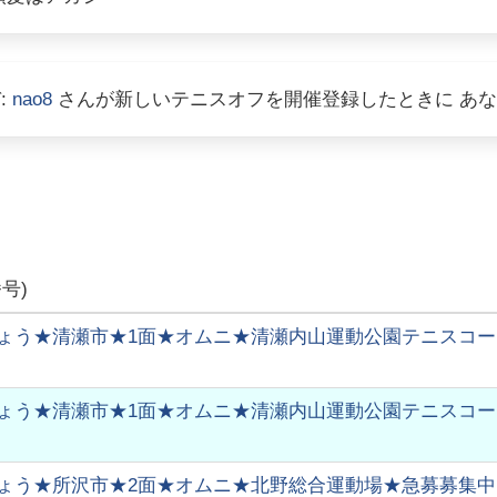
:
nao8
さんが新しいテニスオフを開催登録したときに あ
号)
ょう★清瀬市★1面★オムニ★清瀬内山運動公園テニスコート★
ょう★清瀬市★1面★オムニ★清瀬内山運動公園テニスコート★
ょう★所沢市★2面★オムニ★北野総合運動場★急募募集中