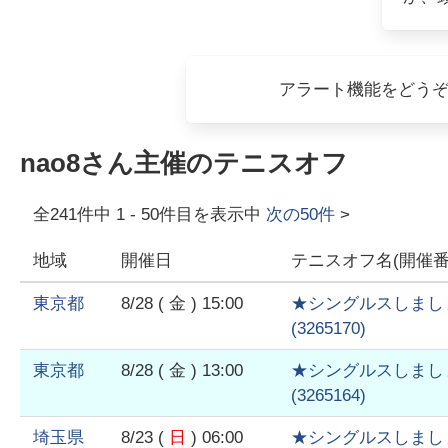
アラート機能をどうぞ
nao8
さん主催のテニスオフ
全
241
件中
1
-
50
件目を表示中
次の
50
件
>
地域
開催日
テニスオフ名(開催番
東京都
8/28
( 金 )
15:00
★シングルスしまし
(
3265170
)
東京都
8/28
( 金 )
13:00
★シングルスしまし
(
3265164
)
埼玉県
8/23
(
日
)
06:00
★シングルスしまし