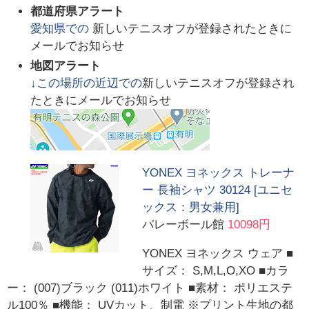
都道府県アラート
愛知県
での
新しいテニスオフが登録されたときに
メールでお知らせ
地図アラート
↓この場所の近辺での
新しいテニスオフが登録され
たときにメールでお知らせ
YONEX ヨネックス トレーナ
ー 長袖シャツ 30124 [ユニセ
ックス：男女兼用]
バレーボール館
10098円
YONEX ヨネックス ウェア ■
サイズ： S,M,L,O,XO ■カラ
ー： (007)ブラック (011)ホワイト ■素材： ポリエステ
ル100％ ■機能： UVカット、制電 ※プリント生地の都