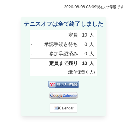
2026-08-08 08:09
現在の情報です
テニスオフは全て終了しました
定員
10
人
-
承認手続き待ち
0
人
-
参加承認済み
0
人
=
定員まで残り
10
人
(受付保留
0
人
)
iCalendar