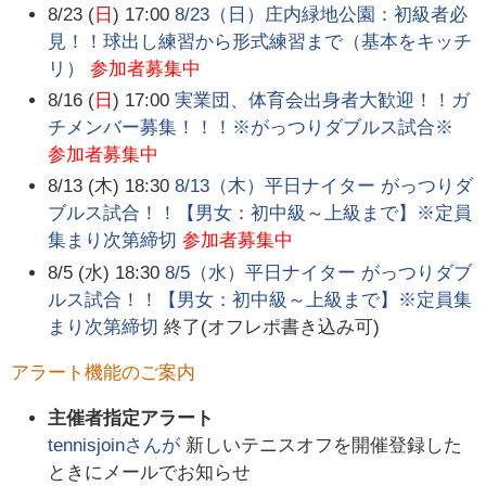
8/23 (
日
) 17:00
8/23（日）庄内緑地公園：初級者必
見！！球出し練習から形式練習まで（基本をキッチ
リ）
参加者募集中
8/16 (
日
) 17:00
実業団、体育会出身者大歓迎！！ガ
チメンバー募集！！！※がっつりダブルス試合※
参加者募集中
8/13 (木) 18:30
8/13（木）平日ナイター がっつりダ
ブルス試合！！【男女：初中級～上級まで】※定員
集まり次第締切
参加者募集中
8/5 (水) 18:30
8/5（水）平日ナイター がっつりダブ
ルス試合！！【男女：初中級～上級まで】※定員集
まり次第締切
終了(オフレポ書き込み可)
アラート機能のご案内
主催者指定アラート
tennisjoin
さんが
新しいテニスオフを開催登録した
ときにメールでお知らせ