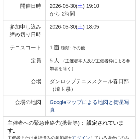
開催日時
2026-05-30(
土
) 19:10
から
2時間
参加申し込み
2026-05-30(
土
) 18:05
締め切り日時
テニスコート
1
面
種類:
その他
定員
5
人
（主催者本人及び主催者枠による参
加者を除く）
会場
ダンロップテニススクール春日部
（
埼玉県
）
会場の地図
Googleマップによる地図と衛星写
真
主催者への緊急連絡先(携帯等)：
設定されていま
す。
主催者または承認済みの参加者が
ログイン
している場合にのみ