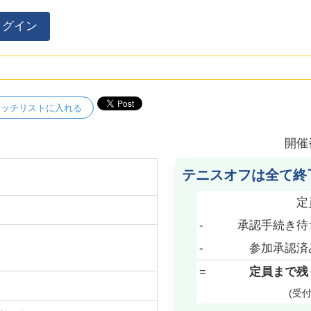
ログイン
ォッチリストに入れる
開催
テニスオフは全て終
定
-
承認手続き待
-
参加承認済
=
定員まで残
(受