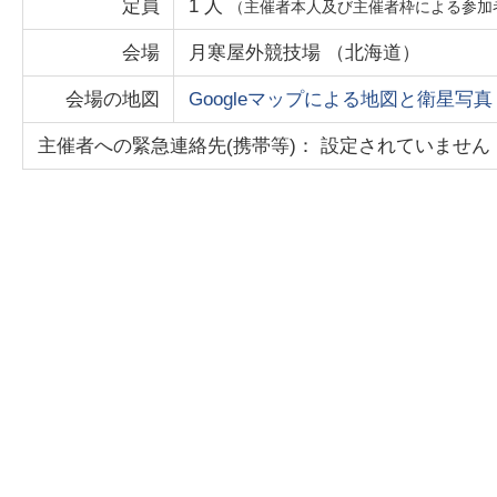
定員
1
人
（主催者本人及び主催者枠による参加
会場
月寒屋外競技場
（
北海道
）
会場の地図
Googleマップによる地図と衛星写真
主催者への緊急連絡先(携帯等)： 設定されていません