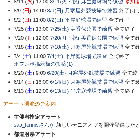
8/11 (
火
) 12:00
8/11(火・祝) 麻生庭球場で練習
参加
8/9 (
日
) 14:00
8/9(日) 月寒屋外競技場で練習
終了(オ
8/2 (
日
) 11:00
8/2(日) 平岸庭球場で練習
全て終了
7/25 (
土
) 13:00
7/25(土) 美香保公園で練習
全て終了
7/20 (
月
) 12:00
7/20(月・祝) 美香保公園で練習
全て
7/18 (
土
) 12:00
7/18(土) 月寒屋外競技場で練習
全て
7/4 (
土
) 11:00
7/4(土) 平岸庭球場で練習
全て終了
オフレポ掲示板の投稿(
1
)
6/20 (
土
) 9:00
6/20(土) 月寒屋外競技場で練習
全て終
6/14 (
日
) 16:00
6/14(日) 月寒屋外競技場で練習
全て
6/13 (
土
) 12:00
6/13(日) 平岸庭球場で練習
全て終了
アラート機能のご案内
主催者指定アラート
sap_tennis
さんが
新しいテニスオフを開催登録した
都道府県アラート