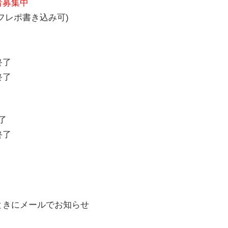
者募集中
フレポ書き込み可)
終了
終了
了
終了
ときにメールでお知らせ