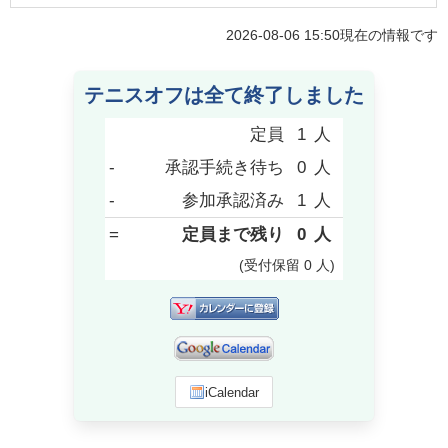
2026-08-06 15:50
現在の情報です
テニスオフは全て終了しました
定員
1
人
-
承認手続き待ち
0
人
-
参加承認済み
1
人
=
定員まで残り
0
人
(受付保留
0
人
)
iCalendar