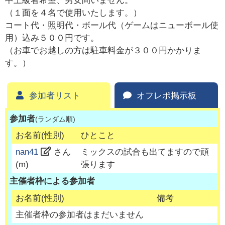
中上級者希望、男女問いません。
（１面を４名で使用いたします。）
コート代・照明代・ボール代（ゲームはニューボール使
用）込み５００円です。
（お車でお越しの方は駐車料金が３００円かかりま
す。）
参加者リスト
オフレポ掲示板
参加者
(ランダム順)
お名前(性別)
ひとこと
nan41
さん
ミックスの試合も出てますので頑
(
m
)
張ります
主催者枠による参加者
お名前(性別)
備考
主催者枠の参加者はまだいません