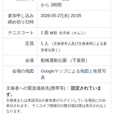
から
2時間
参加申し込み
2026-05-27(水) 20:05
締め切り日時
テニスコート
1
面
種類:
全天候（オムニ）
定員
1
人
（主催者本人及び主催者枠による参
加者を除く）
会場
船橋運動公園
（
千葉県
）
会場の地図
Googleマップによる地図と衛星写
真
主催者への緊急連絡先(携帯等)：
設定されていま
す。
主催者または承認済みの参加者が
ログイン
している場合にのみ
表示されます。 テニスオフ開催日の数日後以降は表示されなく
なります。