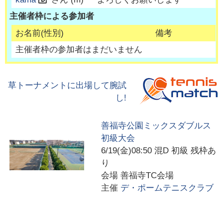
主催者枠による参加者
お名前(性別)
備考
主催者枠の参加者はまだいません
草トーナメントに出場して腕試
し!
善福寺公園ミックスダブルス
初級大会
6/19(金)08:50
混D 初級 残枠あ
り
会場
善福寺TC会場
主催
デ・ポームテニスクラブ