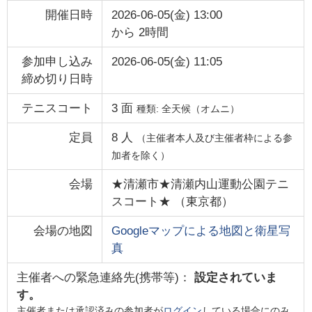
開催日時
2026-06-05(金) 13:00
から
2時間
参加申し込み
2026-06-05(金) 11:05
締め切り日時
テニスコート
3
面
種類:
全天候（オムニ）
定員
8
人
（主催者本人及び主催者枠による参
加者を除く）
会場
★清瀬市★清瀬内山運動公園テニ
スコート★
（
東京都
）
会場の地図
Googleマップによる地図と衛星写
真
主催者への緊急連絡先(携帯等)：
設定されていま
す。
主催者または承認済みの参加者が
ログイン
している場合にのみ