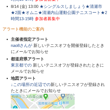
8/14 (金) 13:00
★シングルスしましょう★清瀬市
★2面★オムニ★清瀬内山運動公園テニスコート★2
時間13-15時
参加者募集中
アラート機能のご案内
主催者指定アラート
nao8
さんが
新しいテニスオフを開催登録したとき
にメールでお知らせ
都道府県アラート
東京都
での
新しいテニスオフが登録されたときに
メールでお知らせ
地図アラート
↓この場所の近辺での
新しいテニスオフが登録され
たときにメールでお知らせ