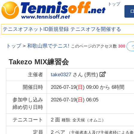
トップ
テニスオフネットID新規登録
テニスオフを開催する
トップ
>
和歌山県でテニス!
このページのアクセス数
300
Takezo MIX練習会
主催者
take0327
さん (
男性
)
開催日時
2026-07-19(
日
) 09:00
から
6時間
参加申し込み
2026-07-19(
日
) 06:05
締め切り日時
テニスコート
2
面
種類:
全天候（オムニ）
定員
2
ペア
（主催者本人及び主催者枠による参