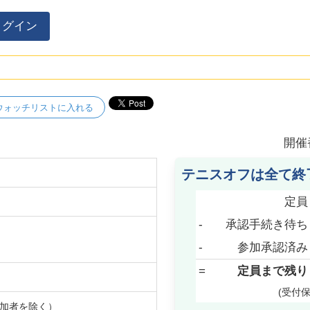
ログイン
ウォッチリストに入れる
開催
テニスオフは全て終
定員
-
承認手続き待ち
-
参加承認済み
=
定員まで残り
(受付
加者を除く）