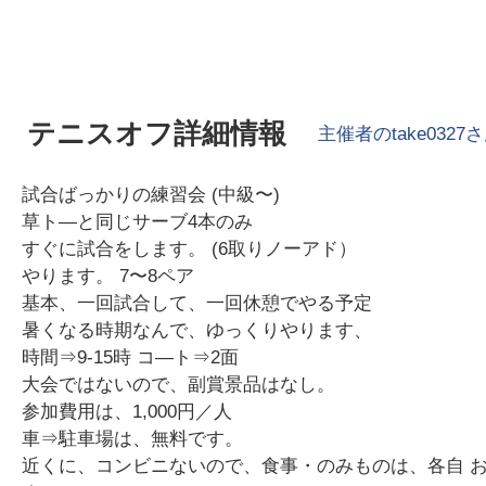
テニスオフ詳細情報
主催者の
take0327
さ
試合ばっかりの練習会 (中級〜)
草ト―と同じサーブ4本のみ
すぐに試合をします。 (6取りノーアド）
やります。 7〜8ペア
基本、一回試合して、一回休憩でやる予定
暑くなる時期なんで、ゆっくりやります、
時間⇒9-15時 コ―ト⇒2面
大会ではないので、副賞景品はなし。
参加費用は、1,000円／人
車⇒駐車場は、無料です。
近くに、コンビニないので、食事・のみものは、各自 お