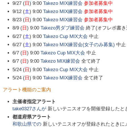
9/27 (
日
) 9:00
Takezo MIX練習会
参加者募集中
9/12 (
土
) 9:00
Takezo MIX練習会
参加者募集中
8/23 (
日
) 9:00
Takezo MIX練習会
参加者募集中
8/9 (
日
) 9:00
Takezo男ダブ練習会
終了(オフレポ書き
6/27 (
土
) 9:00
Takezo Cup MIX大会
中止
6/27 (
土
) 9:00
Takezo MIX練習会(女子のみ募集)
中止
6/7 (
日
) 9:00
Takezo Cup MIX大会
中止
6/7 (
日
) 9:00
Takezo MIX練習会
全て終了
5/24 (
日
) 9:00
Takezo Cup MIX大会
中止
5/24 (
日
) 9:00
Takezo MIX練習会
全て終了
アラート機能のご案内
主催者指定アラート
take0327
さんが
新しいテニスオフを開催登録したと
都道府県アラート
和歌山県
での
新しいテニスオフが登録されたときに