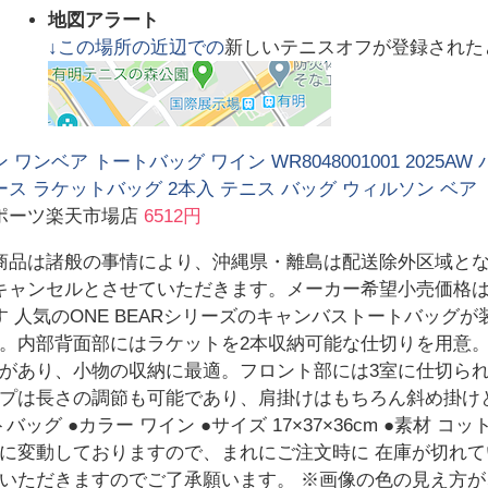
地図アラート
↓この場所の近辺での
新しいテニスオフが登録された
 ワンベア トートバッグ ワイン WR8048001001 2025A
ス ラケットバッグ 2本入 テニス バッグ ウィルソン ベア
ポーツ楽天市場店
6512円
商品は諸般の事情により、沖縄県・離島は配送除外区域とな
キャンセルとさせていただきます。メーカー希望小売価格
す 人気のONE BEARシリーズのキャンバストートバッグ
。内部背面部にはラケットを2本収納可能な仕切りを用意
があり、小物の収納に最適。フロント部には3室に仕切ら
プは長さの調節も可能であり、肩掛けはもちろん斜め掛けと
トートバッグ ●カラー ワイン ●サイズ 17×37×36cm ●素材
は常に変動しておりますので、まれにご注文時に 在庫が切
いただきますのでご了承願います。 ※画像の色の見え方が