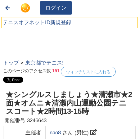
ログイン
テニスオフネットID新規登録
トップ
>
東京都でテニス!
このページのアクセス数
191
ウォッチリストに入れる
★シングルスしましょう★清瀬市★2
面★オムニ★清瀬内山運動公園テニ
スコート★2時間13-15時
開催番号
3246643
主催者
nao8
さん (
男性
)