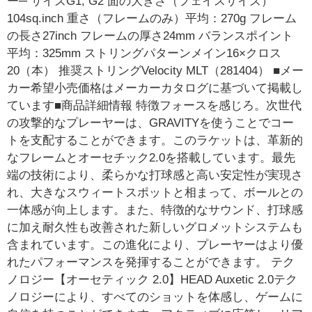
ー─ サイズG1, G2 面の大きさ（フェイスサイズ）
104sq.inch 重さ（フレームのみ）平均：270g フレーム
の長さ27inch フレームの厚さ24mm バランスポイント
平均：325mm ストリングパターンメイン16×クロス
20（本） 推奨ストリングVelocity MLT（281404） ■メー
カー希望小売価格はメーカーカタログに基づいて掲載し
ています■商品詳細情報 特徴フォースを感じろ。次世代
の攻撃的なプレーヤーは、GRAVITYを使うことでコー
トを支配することができます。このラケットは、革新的
なフレームとオーセチック2.0を搭載しています。最先
端の技術により、柔らかな打球感と高い安定性が実現さ
れ、大きなスウィートスポットと相まって、ボールとの
一体感が向上します。また、特徴的なサウンド、打球感
に加え耐久性も改善された新しいグロメットシステムも
含まれています。この進化により、プレーヤーはより優
れたパフォーマンスを発揮することができます。 テク
ノロジー【オーセティック 2.0】HEAD Auxetic 2.0テク
ノロジーにより、すべてのショットを体感し、ゲームに