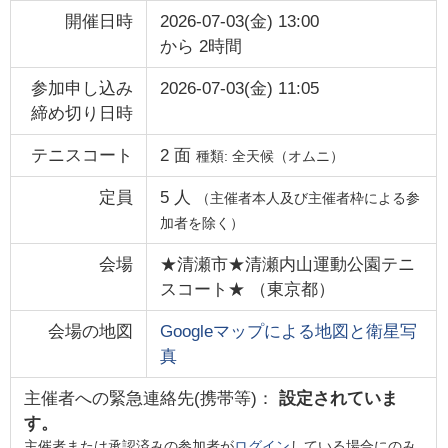
開催日時
2026-07-03(金) 13:00
から
2時間
参加申し込み
2026-07-03(金) 11:05
締め切り日時
テニスコート
2
面
種類:
全天候（オムニ）
定員
5
人
（主催者本人及び主催者枠による参
加者を除く）
会場
★清瀬市★清瀬内山運動公園テニ
スコート★
（
東京都
）
会場の地図
Googleマップによる地図と衛星写
真
主催者への緊急連絡先(携帯等)：
設定されていま
す。
主催者または承認済みの参加者が
ログイン
している場合にのみ