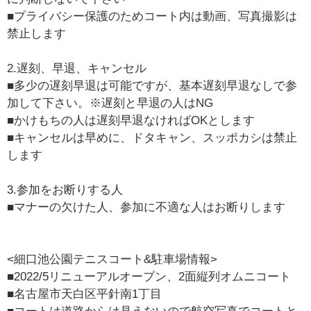
■プライバシー保護のためコート内は動画、写真撮影は
禁止します
2.遅刻、早退、キャンセル
■多少の遅刻早退は可能ですが、基本遅刻早退なしで参
加して下さい。※遅刻と早退の人はNG
■かけもちの人は遅刻早退なければOKとします
■キャンセルは早めに、ドタキャン、スッポカシは禁止
します
3.参加をお断りする人
■マナーの欠けた人、参加に不適な人はお断りします
<細口池公園テニスコート&駐車場情報>
■2022/5リニューアルオープン、2面縦列オムニコート
■名古屋市天白区平針南1丁目