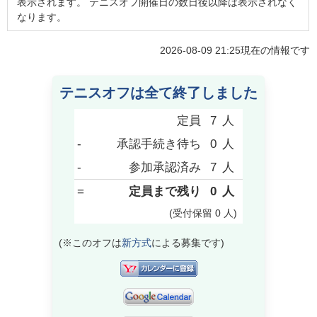
表示されます。 テニスオフ開催日の数日後以降は表示されなく
なります。
2026-08-09 21:25
現在の情報です
テニスオフは全て終了しました
定員
7
人
-
承認手続き待ち
0
人
-
参加承認済み
7
人
=
定員まで残り
0
人
(受付保留
0
人
)
(※このオフは
新方式
による募集です)