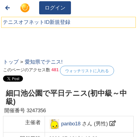
ログイン
テニスオフネットID新規登録
トップ
>
愛知県でテニス!
このページのアクセス数
481
ウォッチリストに入れる
細口池公園で平日テニス(初中級～中
級)
開催番号
3247356
主催者
panbo18
さん (
男性
)