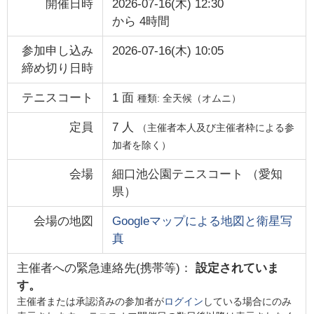
開催日時
2026-07-16(木) 12:30
から
4時間
参加申し込み
2026-07-16(木) 10:05
締め切り日時
テニスコート
1
面
種類:
全天候（オムニ）
定員
7
人
（主催者本人及び主催者枠による参
加者を除く）
会場
細口池公園テニスコート
（
愛知
県
）
会場の地図
Googleマップによる地図と衛星写
真
主催者への緊急連絡先(携帯等)：
設定されていま
す。
主催者または承認済みの参加者が
ログイン
している場合にのみ