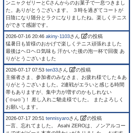
ンニャクゼリーとCさんからのお菓子で一息つきまし
た。ありがとうございます。 ３時を過ぎてコートが
日陰になり随分とラクになりましたね。楽しくテニス
ができて感謝です。
2026-07-16 20:46
akiny-1103
さん
の投稿
猛暑日も皆様のおかげで楽しくテニス頑張れました
最後はヘロヘロ気味も 汗かいた後の泡一杯で回復 あ
りがとうございました
2026-07-17 07:53
ten33
さん
の投稿
主催者さま、参加者のみなさま、お疲れ様でした＆あ
りがとうございました。2連戦がエラいと感じる時間
帯もありますが、集中力が増すのかもしれない
(⁠´⁠⊙⁠ω⁠⊙⁠`⁠)⁠！ 差し入れご馳走様でした。 またよろしく
お願いします。
2026-07-17 20:51
tennisyaro
さん
の投稿
一言、忘れてました。 Asahi ZEROは、ノンアルコー