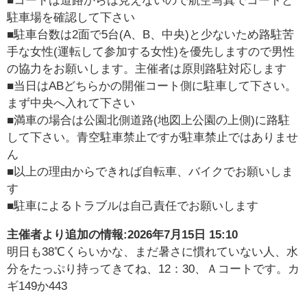
■コートは道路からは見えないので航空写真でコートと
駐車場を確認して下さい
■駐車台数は2面で5台(A、B、中央)と少ないため路駐苦
手な女性(運転して参加する女性)を優先しますので男性
の協力をお願いします。主催者は原則路駐対応します
■当日はABどちらかの開催コート側に駐車して下さい。
まず中央へ入れて下さい
■満車の場合は公園北側道路(地図上公園の上側)に路駐
して下さい。青空駐車禁止ですが駐車禁止ではありませ
ん
■以上の理由からできれば自転車、バイクでお願いしま
す
■駐車によるトラブルは自己責任でお願いします
主催者より追加の情報:
2026年7月15日 15:10
明日も38℃くらいかな、まだ暑さに慣れていない人、水
分をたっぷり持ってきてね、12：30、Ａコートです。カ
ギ149か443