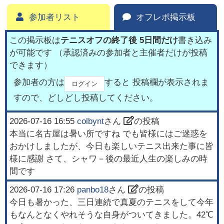
参加者リスト
オフレポ掲示板
この掲示板は
テニスオフの終了後 5日間だけ
書き込み
が可能です （承認済みの参加者と主催者だけが投稿
できます）
参加者の方は
すると 投稿欄が表示されま
ログイン
すので、どしどし投稿してください。
2026-07-16 16:55
colbynt
さん
の投稿
本当に名古屋は暑い所ですね でも皆様にはご迷惑を
おかけしましたが、今日も楽しいテニス出来た事に皆
様に感謝 さて、シャワ－後の最近人生の楽しみの時
間です
2026-07-16 17:26
panbo18
さん
の投稿
今日も暑かった、三日連続で真夏のテニスをして今年
もなんとなくやれそうな自身がついてきました。42℃