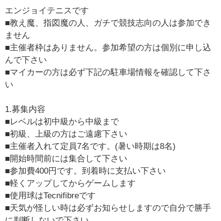
エンジョイテニスです
■教え魔、指図魔の人、ガチで競技志向の人は参加でき
ません
■主催者枠はありません。参加希望の方は個別に申し込
んで下さい
■マイカーの方は必ず下記の駐車場情報を確認して下さ
い
1.募集内容
■レベルは初中級から中級まで
■初級、上級の方はご遠慮下さい
■主催者入れて定員7名です。(暑い時期は8名)
■開始時間前には集合して下さい
■参加費400円です。到着時に支払い下さい
■軽くアップしてからゲームします
■使用球はTecnifibreです
■天気が怪しい時は必ずお知らせしますので自分で勝手
に判断しないで下さい