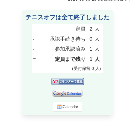
テニスオフは全て終了しました
定員
2
人
-
承認手続き待ち
0
人
-
参加承認済み
1
人
=
定員まで残り
1
人
(受付保留
0
人
)
iCalendar