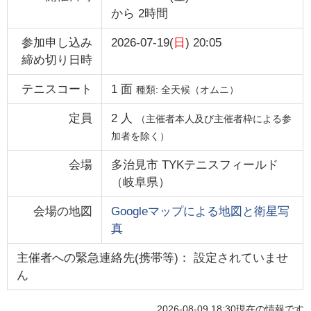
から
2時間
参加申し込み
2026-07-19(
日
) 20:05
締め切り日時
テニスコート
1
面
種類:
全天候（オムニ）
定員
2
人
（主催者本人及び主催者枠による参
加者を除く）
会場
多治見市 TYKテニスフィールド
（
岐阜県
）
会場の地図
Googleマップによる地図と衛星写
真
主催者への緊急連絡先(携帯等)： 設定されていませ
ん
2026-08-09 18:30
現在の情報です