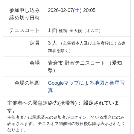
参加申し込み
2026-02-07(
土
) 20:05
締め切り日時
テニスコート
1
面
種類:
全天候（オムニ）
定員
3
人
（主催者本人及び主催者枠による参
加者を除く）
会場
岩倉市 野寄テニスコート
（
愛知
県
）
会場の地図
Googleマップによる地図と衛星写
真
主催者への緊急連絡先(携帯等)：
設定されていま
す。
主催者または承認済みの参加者が
ログイン
している場合にのみ
表示されます。 テニスオフ開催日の数日後以降は表示されなく
なります。