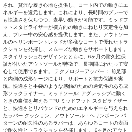
され、贅沢な履き心地を提供し、コート内での動きにエ
ネルギーを還元します。これにより、長時間のプレーで
も快適さを保ちつつ、素早い動きが可能です。ミッドフ
ットスタビライザーが横方向の動きにねじり安定性を加
え、プレー中の安心感を提供します。また、アウトソー
ルのヘリンボーントレッドが多様なコートで優れたトラ
クションを発揮し、スムーズな動きをサポートします。
スタイリッシュなデザインとともに、6ヶ月の耐久性保
証が付いたアウトソールが特徴で、長期間にわたって安
心して使用できます。 テクノロジーアッパー： 前足部
と内側の成形ケージにより、サポートと抗力保護を実
現。快適さと手袋のような感触のための通気性のある成
形ソックライナー。ミッドソール: アグレッシブに動く
ときの自信を与える TPU ミッドフット スタビライザー
と、快適さとリバウンドのためのエネルギーを与えられ
たラバー クッション。アウトソール：ヘリンボーン パ
ターンの耐久性のあるラバーは、あらゆるコートの表面
で耐久性とトラクションを発揮します。 6ヶ月のアウト