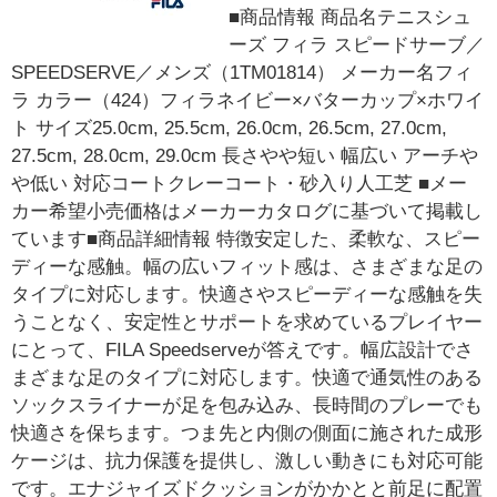
■商品情報 商品名テニスシュ
ーズ フィラ スピードサーブ／
SPEEDSERVE／メンズ（1TM01814） メーカー名フィ
ラ カラー（424）フィラネイビー×バターカップ×ホワイ
ト サイズ25.0cm, 25.5cm, 26.0cm, 26.5cm, 27.0cm,
27.5cm, 28.0cm, 29.0cm 長さやや短い 幅広い アーチや
や低い 対応コートクレーコート・砂入り人工芝 ■メー
カー希望小売価格はメーカーカタログに基づいて掲載し
ています■商品詳細情報 特徴安定した、柔軟な、スピー
ディーな感触。幅の広いフィット感は、さまざまな足の
タイプに対応します。快適さやスピーディーな感触を失
うことなく、安定性とサポートを求めているプレイヤー
にとって、FILA Speedserveが答えです。幅広設計でさ
まざまな足のタイプに対応します。快適で通気性のある
ソックスライナーが足を包み込み、長時間のプレーでも
快適さを保ちます。つま先と内側の側面に施された成形
ケージは、抗力保護を提供し、激しい動きにも対応可能
です。エナジャイズドクッションがかかとと前足に配置