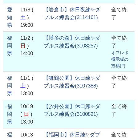
愛
11/8
(
【岩倉市】休日夜練✨ダ
全て終
知
土
)
ブルス練習会
(
3114161
)
了
県
19:00
福
11/2
(
【博多の森】休日練✨ダ
全て終
岡
日
)
ブルス練習会
(
3108257
)
了
オフレポ
県
14:00
掲示板の
投稿(
2
)
福
11/1
(
【舞鶴公園】休日練✨ダ
全て終
岡
土
)
ブルス練習会
(
3107388
)
了
県
13:00
福
10/19
【汐井公園】休日練✨ダ
全て終
岡
(
日
)
ブルス練習会
(
3100821
)
了
県
13:00
福
10/13
【福岡市】休日練✨ダブ
全て終