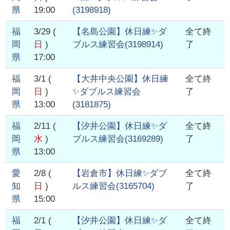
県
19:00
(
3198918
)
福
3/29
(
【名島公園】休日練✨ダ
全て終
岡
日
)
ブルス練習会
(
3198914
)
了
県
17:00
福
3/1
(
【大井中央公園】休日練
全て終
岡
日
)
✨ダブルス練習会
了
県
13:00
(
3181875
)
福
2/11
(
【汐井公園】休日練✨ダ
全て終
岡
水
)
ブルス練習会
(
3169289
)
了
県
13:00
愛
2/8
(
【岩倉市】休日練✨ダブ
全て終
知
日
)
ルス練習会
(
3165704
)
了
県
15:00
福
2/1
(
【汐井公園】休日練✨ダ
全て終