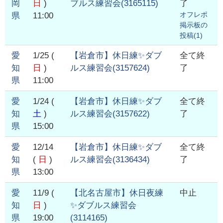
岡
日
)
ブルス練習会
(
3165115
)
了
オフレポ
県
11:00
掲示板の
投稿(
1
)
愛
1/25
(
【岩倉市】休日練✨ダブ
全て終
知
日
)
ルス練習会
(
3157624
)
了
県
11:00
愛
1/24
(
【岩倉市】休日練✨ダブ
全て終
知
土
)
ルス練習会
(
3157622
)
了
県
15:00
愛
12/14
【岩倉市】休日練✨ダブ
全て終
知
(
日
)
ルス練習会
(
3136434
)
了
県
13:00
愛
11/9
(
【北名古屋市】休日夜練
中止
知
日
)
✨ダブルス練習会
県
19:00
(
3114165
)