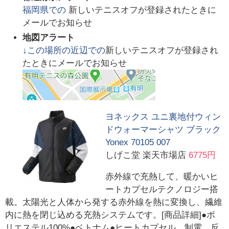
福岡県
での
新しいテニスオフが登録されたときに
メールでお知らせ
地図アラート
↓この場所の近辺での
新しいテニスオフが登録され
たときにメールでお知らせ
ヨネックス ユニ裏地付ウィン
ドウォーマーシャツ ブラック
Yonex 70105 007
しげこ堂 楽天市場店
6775円
赤外線で充熱して、暖かいヒ
ートカプセルテクノロジー搭
載。太陽光と人体から発する赤外線を熱に変換し、繊維
内に熱を閉じ込める充熱システムです。[商品詳細]●ポ
リエステル100%●ベトナム●ヒートカプセル、制電、反