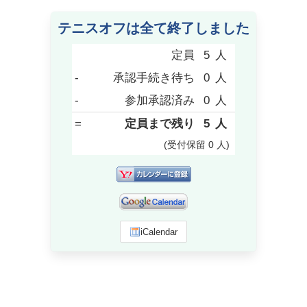
テニスオフは全て終了しました
定員
5
人
-
承認手続き待ち
0
人
-
参加承認済み
0
人
=
定員まで残り
5
人
(受付保留
0
人
)
iCalendar