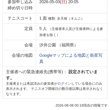
参加申し込み
2026-05-03(
日
) 20:05
締め切り日時
テニスコート
1
面
種類:
全天候（オムニ）
定員
5
人
（主催者本人及び主催者枠による参
加者を除く）
会場
汐井公園
（
福岡県
）
会場の地図
Googleマップによる地図と衛星写
真
主催者への緊急連絡先(携帯等)：
設定されていま
す。
主催者または承認済みの参加者が
ログイン
している場合にのみ
表示されます。 テニスオフ開催日の数日後以降は表示されなく
なります。
2026-08-08 00:18
現在の情報です